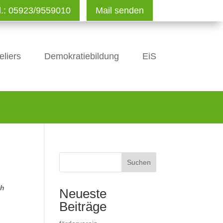
l.: 05923/9559010
Mail senden
eliers
Demokratiebildung
EiS
Suchen
ch
Neueste
Beiträge