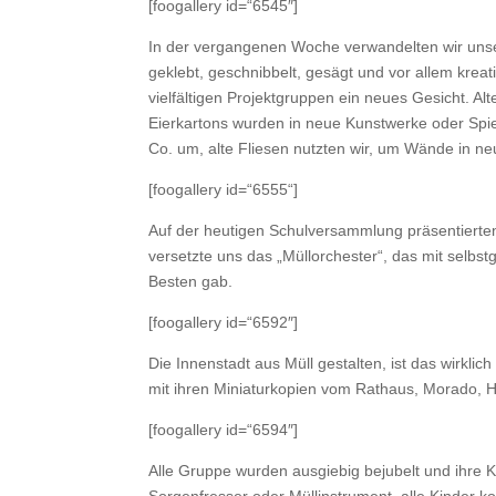
[foogallery id=“6545″]
In der vergangenen Woche verwandelten wir unse
geklebt, geschnibbelt, gesägt und vor allem kreat
vielfältigen Projektgruppen ein neues Gesicht. A
Eierkartons wurden in neue Kunstwerke oder Spiel
Co. um, alte Fliesen nutzten wir, um Wände in n
[foogallery id=“6555“]
Auf der heutigen Schulversammlung präsentierte
versetzte uns das „Müllorchester“, das mit selb
Besten gab.
[foogallery id=“6592″]
Die Innenstadt aus Müll gestalten, ist das wirkli
mit ihren Miniaturkopien vom Rathaus, Morado, H
[foogallery id=“6594″]
Alle Gruppe wurden ausgiebig bejubelt und ihre K
Sorgenfresser oder Müllinstrument, alle Kinder k