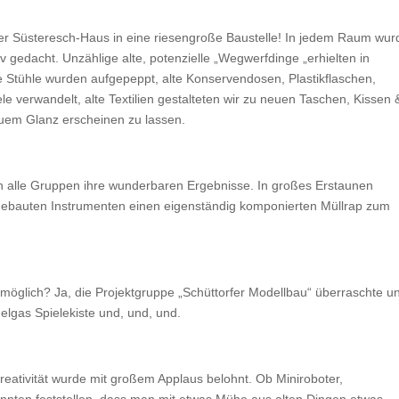
r Süsteresch-Haus in eine riesengroße Baustelle! In jedem Raum wur
iv gedacht. Unzählige alte, potenzielle „Wegwerfdinge „erhielten in
lte Stühle wurden aufgepeppt, alte Konservendosen, Plastikflaschen,
e verwandelt, alte Textilien gestalteten wir zu neuen Taschen, Kissen 
euem Glanz erscheinen zu lassen.
n alle Gruppen ihre wunderbaren Ergebnisse. In großes Erstaunen
stgebauten Instrumenten einen eigenständig komponierten Müllrap zum
ch möglich? Ja, die Projektgruppe „Schüttorfer Modellbau“ überraschte u
elgas Spielekiste und, und, und.
reativität wurde mit großem Applaus belohnt. Ob Miniroboter,
onnten feststellen, dass man mit etwas Mühe aus alten Dingen etwas