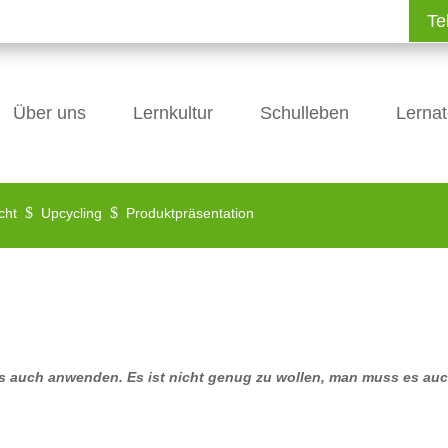
Te
Über uns
Lernkultur
Schulleben
Lernat
$
$
cht
Upcycling
Produktpräsentation
es auch anwenden. Es ist nicht genug zu wollen, man muss es au