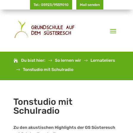
Tel.: 05923/9559010
Mail senden
Du bist hier:
So lernen wir
Lernateliers
$
$
Tonstudio mit Schulradio
$
Tonstudio mit
Schulradio
Zu den akustischen Highlights der GS Süsteresch