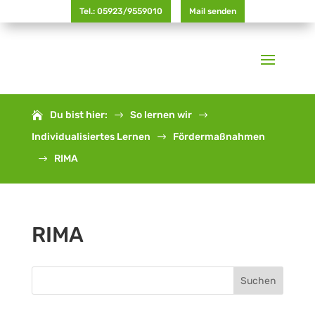
Tel.: 05923/9559010
Mail senden
Du bist hier:
So lernen wir
$
$
Individualisiertes Lernen
Fördermaßnahmen
$
RIMA
$
RIMA
Suchen