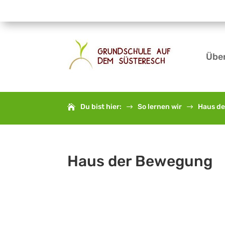
Übe
Du bist hier:
So lernen wir
Haus d
$
$
Haus der Bewegung