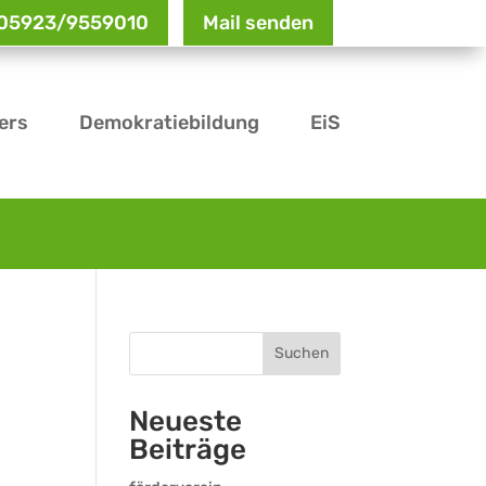
: 05923/9559010
Mail senden
ers
Demokratiebildung
EiS
Suchen
Neueste
Beiträge