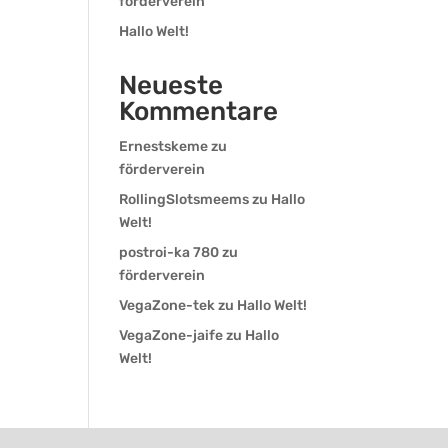
förderverein
Hallo Welt!
Neueste
Kommentare
Ernestskeme
zu
förderverein
RollingSlotsmeems
zu
Hallo
Welt!
postroi-ka 780
zu
förderverein
VegaZone-tek
zu
Hallo Welt!
VegaZone-jaife
zu
Hallo
Welt!