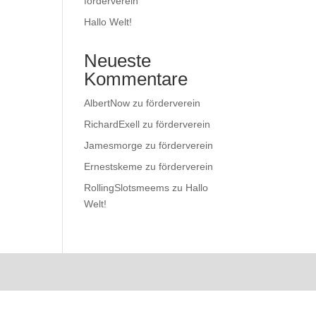
förderverein
Hallo Welt!
Neueste
Kommentare
AlbertNow
zu
förderverein
RichardExell
zu
förderverein
Jamesmorge
zu
förderverein
Ernestskeme
zu
förderverein
RollingSlotsmeems
zu
Hallo
Welt!