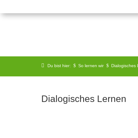
$
$
Du bist hier:
So lernen wir
Dialogisches
Dialogisches Lernen