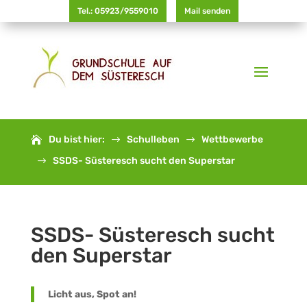
Tel.: 05923/9559010
Mail senden
Du bist hier:
Schulleben
Wettbewerbe
$
$
SSDS- Süsteresch sucht den Superstar
$
SSDS- Süsteresch sucht
den Superstar
Licht aus, Spot an!