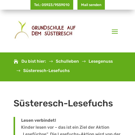
Tel.: 05923/9559010
Mail senden
Du bist hier:
Schulleben
Lesegenuss
$
$
Süsteresch-Lesefuchs
$
Süsteresch-Lesefuchs
Lesen verbindet!
Kinder lesen vor – das ist ein Ziel der Aktion
„Lesefüchse“. Die Lesefuchs-Aktion wird von der