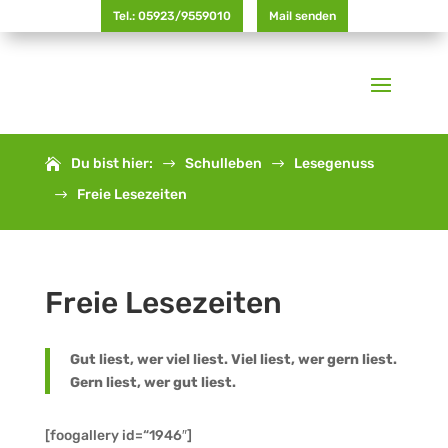
Tel.: 05923/9559010
Mail senden
Du bist hier:
Schulleben
Lesegenuss
$
$
Freie Lesezeiten
$
Freie Lesezeiten
Gut liest, wer viel liest. Viel liest, wer gern liest.
Gern liest, wer gut liest.
[foogallery id=“1946″]