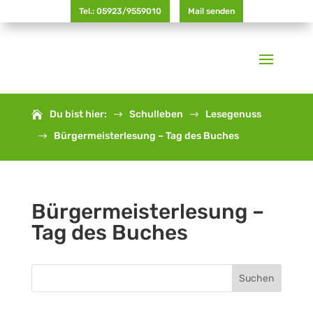
Tel.: 05923/9559010
Mail senden
Du bist hier:
Schulleben
Lesegenuss
$
$
Bürgermeisterlesung – Tag des Buches
$
Bürgermeisterlesung –
Tag des Buches
Suchen