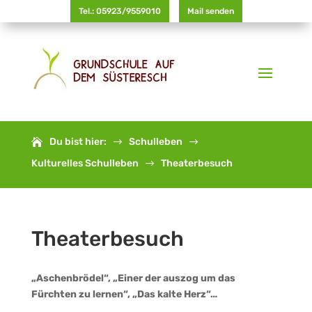
Tel.: 05923/9559010
Mail senden
Du bist hier:
Schulleben
$
$
Kulturelles Schulleben
Theaterbesuch
$
Theaterbesuch
„Aschenbrödel“, „Einer der auszog um das
Fürchten zu lernen“, „Das kalte Herz“…