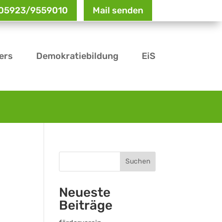
: 05923/9559010
Mail senden
ers
Demokratiebildung
EiS
Suchen
Neueste
Beiträge