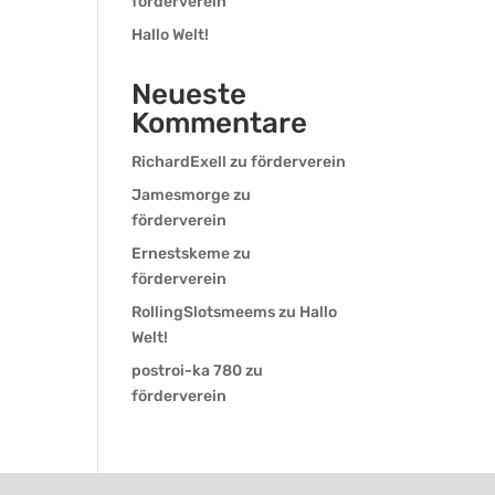
förderverein
Hallo Welt!
Neueste
Kommentare
RichardExell
zu
förderverein
Jamesmorge
zu
förderverein
Ernestskeme
zu
förderverein
RollingSlotsmeems
zu
Hallo
Welt!
postroi-ka 780
zu
förderverein