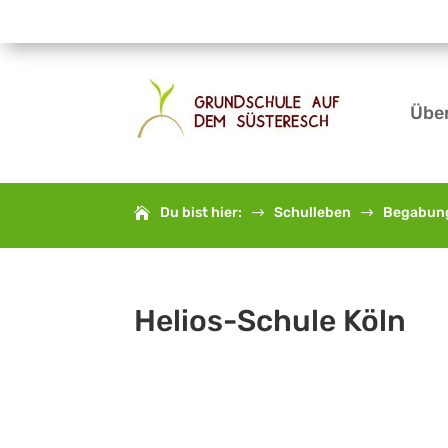
Übe
Du bist hier:
Schulleben
Begabun
$
$
Helios-Schule Köln