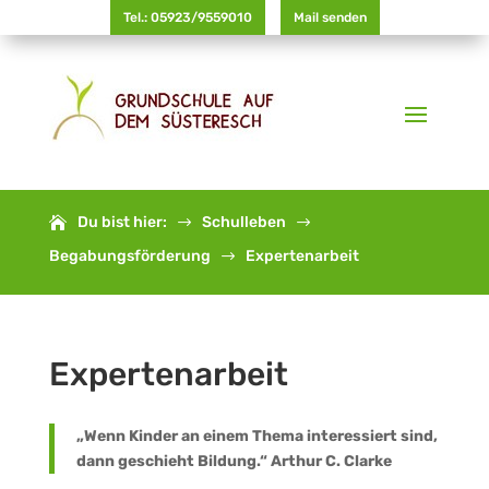
Tel.: 05923/9559010
Mail senden
Du bist hier:
Schulleben
$
$
Begabungsförderung
Expertenarbeit
$
Expertenarbeit
„Wenn Kinder an einem Thema interessiert sind,
dann geschieht Bildung.“ Arthur C. Clarke