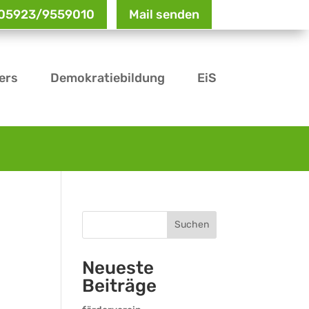
: 05923/9559010
Mail senden
ers
Demokratiebildung
EiS
Suchen
Neueste
Beiträge