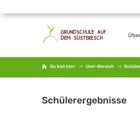
Übe
Du bist hier:
User-Bereich
Schüle
$
$
Schülerergebnisse