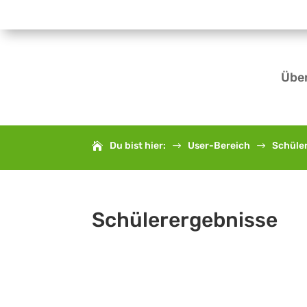
Übe
Du bist hier:
User-Bereich
Schüle
$
$
Schülerergebnisse