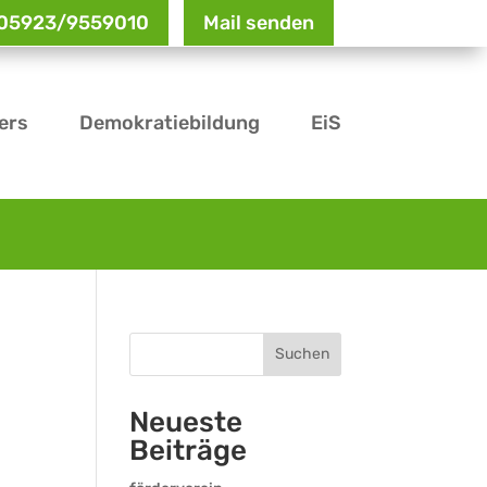
: 05923/9559010
Mail senden
ers
Demokratiebildung
EiS
Suchen
Neueste
Beiträge