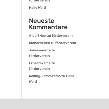
förderverein
Hallo Welt!
Neueste
Kommentare
AlbertNow
zu
förderverein
RichardExell
zu
förderverein
Jamesmorge
zu
förderverein
Ernestskeme
zu
förderverein
RollingSlotsmeems
zu
Hallo
Welt!