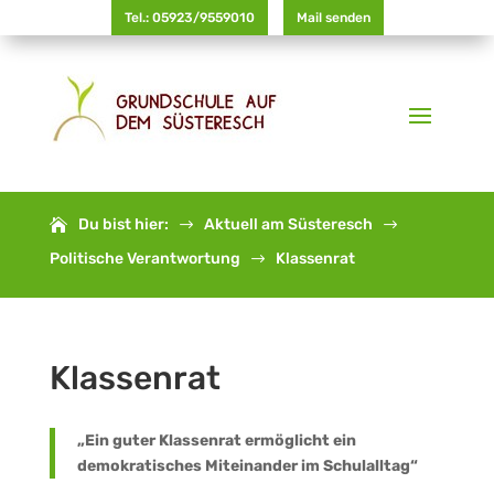
Tel.: 05923/9559010
Mail senden
Du bist hier:
Aktuell am Süsteresch
$
$
Politische Verantwortung
Klassenrat
$
Klassenrat
„Ein guter Klassenrat ermöglicht ein
demokratisches Miteinander im Schulalltag“