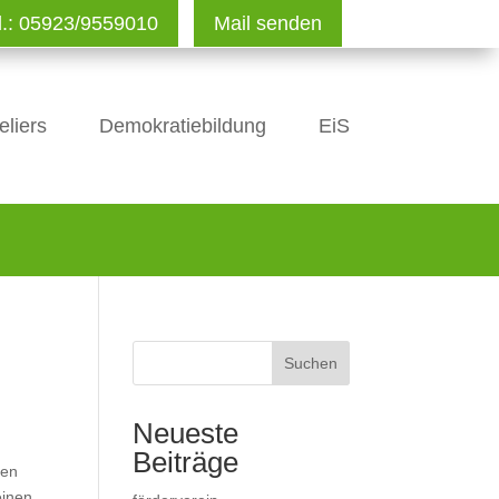
l.: 05923/9559010
Mail senden
eliers
Demokratiebildung
EiS
Suchen
Neueste
Beiträge
uen
einen