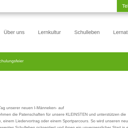
Te
Über uns
Lernkultur
Schulleben
Lernat
chulungsfeier
 Tag unserer neuen I-Männeken- auf
nehmen die Patenschaften für unsere KLEINSTEN und unterstützen die
age, einem Liedervortrag oder einem Sportparcours. So wird unseren ne
wegtes Schulleben präsentiert und ihnen ein unvergesslicher Start in 