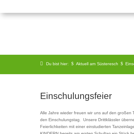
$
$
Du bist hier:
Aktuell am Süsteresch
Eins
Einschulungsfeier
Alle Jahre wieder freuen wir uns auf den großen
den Einschulungstag. Unsere Drittklässler über
Feierlichkeiten mit einer einstudierten Tanzeinl
KINDERN bereits am ersten Schultag ein Stück be