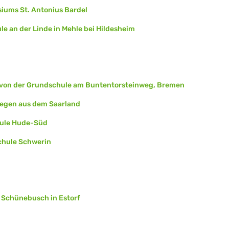
iums St. Antonius Bardel
ule an der Linde in Mehle bei Hildesheim
en von der Grundschule am Buntentorsteinweg, Bremen
legen aus dem Saarland
hule Hude-Süd
chule Schwerin
 Schünebusch in Estorf
n