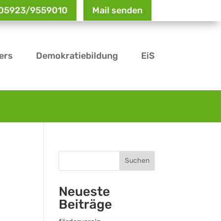
: 05923/9559010
Mail senden
ers
Demokratiebildung
EiS
Suchen
Neueste
Beiträge