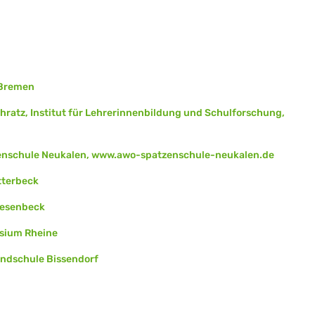
 Bremen
 Schratz, Institut für Lehrerinnenbildung und Schulforschung,
enschule Neukalen, www.awo-spatzenschule-neukalen.de
Itterbeck
Riesenbeck
asium Rheine
undschule Bissendorf