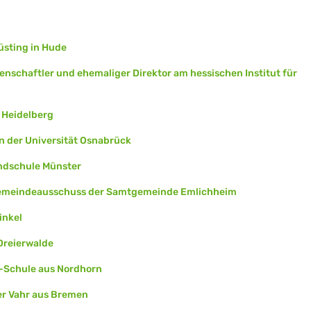
üsting in Hude
enschaftler und ehemaliger Direktor am hessischen Institut für
t Heidelberg
n der Universität Osnabrück
ndschule Münster
gemeindeausschuss der Samtgemeinde Emlichheim
inkel
Dreierwalde
i-Schule aus Nordhorn
er Vahr aus Bremen