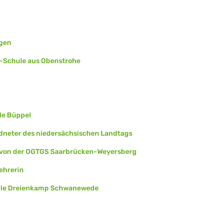
agen
r-Schule aus Obenstrohe
le Büppel
rdneter des niedersächsischen Landtags
d von der OGTGS Saarbrücken-Weyersberg
ehrerin
ule Dreienkamp Schwanewede