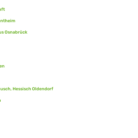
nft
Bentheim
aus Osnabrück
gen
busch, Hessisch Oldendorf
n