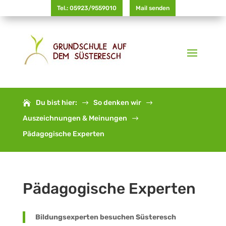
Tel.: 05923/9559010
Mail senden
Du bist hier:
So denken wir
$
$
Auszeichnungen & Meinungen
$
Pädagogische Experten
Pädagogische Experten
Bildungsexperten besuchen Süsteresch