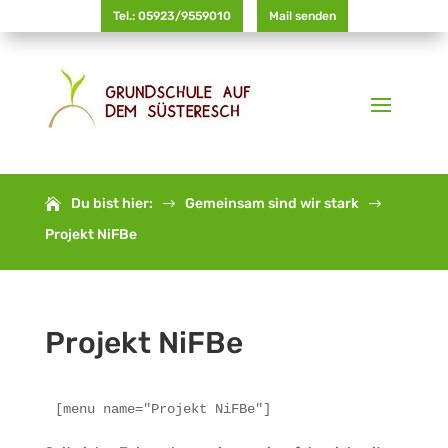
Tel.: 05923/9559010
Mail senden
Du bist hier:
Gemeinsam sind wir stark
$
$
Projekt NiFBe
Projekt NiFBe
[menu name="Projekt NiFBe"]