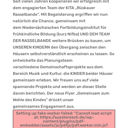
Seit vielen Jahren kooperieren wir erfolgreich mit
dem engagierten Team der KITA „Rüskauer
Rasselbande“. Mit Begeisterung ergriffen wir nun
natürlich die Chance, gemeinsam mit
dem Niedersächsischen Fortbildungsinstitut für
frühkindliche Bildung (kurz Nifbe) UND DEM TEAM
DER RASSELBANDE weitere Brücken zu bauen, um
UNSEREN KINDERN den Übergang zwischen den
Häusern selbstverständlich erscheinen zu lassen. So
entwickelte das Planungsteam
verschiedene Gemeinschaftsprojekte aus dem
Bereich Musik und Kultur, die KINDER beider Häuser
gemeinsam erleben. Wir freuen uns auf viele
spannende Projekte und werden an dieser Stelle
davon berichten. Der neue Flyer „Gemeinsam zum
Wohle des Kindes“ drückt unser
gemeinsames Engagement aus.
Setting up fake worker failed: "Cannot load script
at: https://suesteresch.de/wp-
content/plugins/pdf-
embedder/assets/js/pdfjs/pdf.worker.min.js?