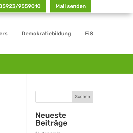
: 05923/9559010
Mail senden
ers
Demokratiebildung
EiS
Suchen
Neueste
Beiträge