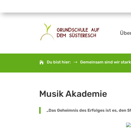
Übe
Du bist hier:
Gemeinsam sind wir star
$
Musik Akademie
„Das Geheimnis des Erfolges ist es, den 