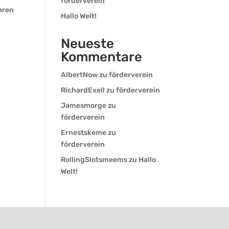
förderverein
hren
Hallo Welt!
Neueste
Kommentare
AlbertNow
zu
förderverein
RichardExell
zu
förderverein
Jamesmorge
zu
förderverein
Ernestskeme
zu
förderverein
RollingSlotsmeems
zu
Hallo
Welt!