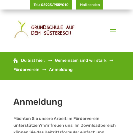
Tel.: 05923/9559010
Mail senden
Du bist hier:
Gemeinsam sind wir stark
$
$
Förderverein
Anmeldung
$
Anmeldung
Möchten Sie unsere Arbeit im Förderverein
unterstützen? Wir freuen uns! Im Downloadbereich
können Sie das Beitrittsformular einfach und