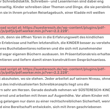
rer Schreibdidaktik. Schreiben- und Lesenlernen sind dabei eng
seitig. Kinder schreiben über Themen und Dinge, die sie persönli
n sie in ihrem privaten Reisetagebuch, einer Kladde mit weißen
 load script at: https://suesteresch.de/wp-content/plugins/pdf-
js/pdfjs/pdf.worker.min.js?ver=2.2.228".
ich, denn sie öffnen Türen in die Erfahrungswelt des kindlichen
e Erlebnisse und helfen letztendlich, die KINDER besser zu versteh
e ihres Buchstabentores notieren und die sich mit zunehmender
 sogar eigenen Büchern ausbauen. Im Präsentationskreis erhalte
sentieren und liefern damit einen konstruktiven Gesprächsanlass.
 load script at: https://suesteresch.de/wp-content/plugins/pdf-
js/pdfjs/pdf.worker.min.js?ver=2.2.228".
rt abzuholen, wo sie stehen. Jeder arbeitet auf seinem Niveau, ohn
 des individualisierten Schreibkonzepts liegt uns die
ern sehr am Herzen. Gerade deshalb nehmen wir SÜSTERESCH-KIN
ernst und arbeiten mit ihnen auf Augenhöhe. Vor allem Kinder mit
 gelangen nur dann zu einer rechtschreiblichen Sicherheit, wenn
d eine Bereitschaft entwickeln, sich mit ihren geschriebenen