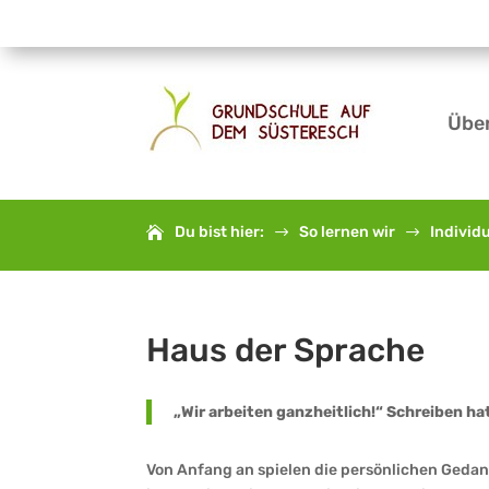
Übe
Du bist hier:
So lernen wir
Individ
$
$
Haus der Sprache
„Wir arbeiten ganzheitlich!“ Schreiben ha
Von Anfang an spielen die persönlichen Geda