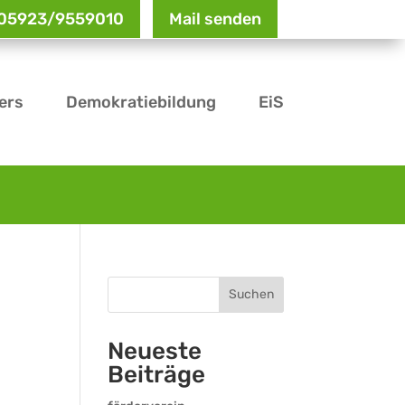
: 05923/9559010
Mail senden
ers
Demokratiebildung
EiS
Suchen
Neueste
Beiträge