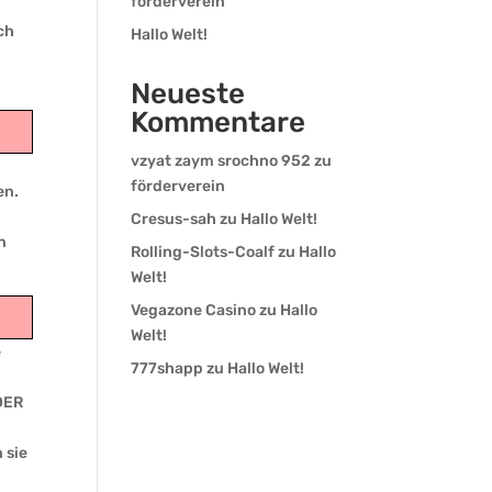
förderverein
ch
Hallo Welt!
Neueste
Kommentare
vzyat zaym srochno 952
zu
förderverein
en.
Cresus-sah
zu
Hallo Welt!
n
Rolling-Slots-Coalf
zu
Hallo
Welt!
Vegazone Casino
zu
Hallo
Welt!
e
777shapp
zu
Hallo Welt!
DER
 sie