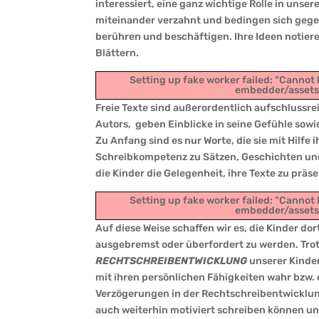
interessiert, eine ganz wichtige Rolle in unse
miteinander verzahnt und bedingen sich gegen
berühren und beschäftigen. Ihre Ideen notiere
Blättern.
Setting up fake worker failed: "Cannot
embedder/assets/
Freie Texte sind außerordentlich aufschlussre
Autors, geben Einblicke in seine Gefühle sowi
Zu Anfang sind es nur Worte, die sie mit Hilf
Schreibkompetenz zu Sätzen, Geschichten und
die Kinder die Gelegenheit, ihre Texte zu prä
Setting up fake worker failed: "Cannot
embedder/assets/
Auf diese Weise schaffen wir es, die Kinder do
ausgebremst oder überfordert zu werden. Trotz
RECHTSCHREIBENTWICKLUNG
unserer Kind
mit ihren persönlichen Fähigkeiten wahr bzw. 
Verzögerungen in der Rechtschreibentwicklung
auch weiterhin motiviert schreiben können un